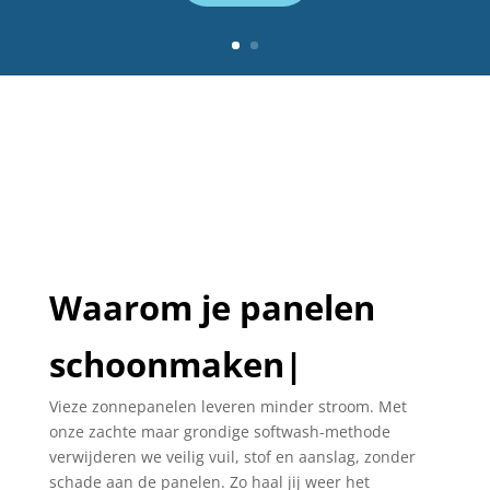
Waarom je panelen
s
c
h
o
o
n
m
a
k
e
n
|
Vieze zonnepanelen leveren minder stroom. Met
onze zachte maar grondige softwash-methode
verwijderen we veilig vuil, stof en aanslag, zonder
schade aan de panelen. Zo haal jij weer het